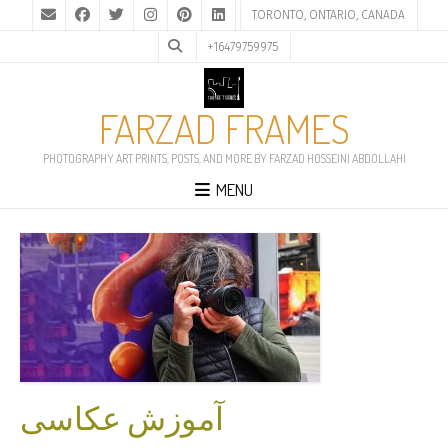
TORONTO, ONTARIO, CANADA
+16479759975
FARZAD FRAMES
PHOTOGRAPHY ART PRINTS, POSTS, AND MORE BY FARZAD HOSSEINI ABDOLLAHI
MENU
آموزش عکاسی